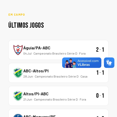
EM CAMPO
ÚLTIMOS JOGOS
Águia/PA
×
ABC
2
-
1
04 Jul · Campeonato Brasileiro Série D · Fora
ABC
×
Altos/PI
1
-
1
28 Jun · Campeonato Brasileiro Série D · Casa
Altos/PI
×
ABC
0
-
1
21 Jun · Campeonato Brasileiro Série D · Fora
ABC
×
Maguary/PE