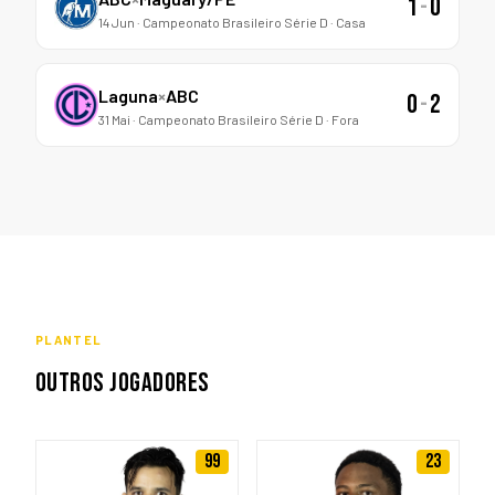
1
-
0
14 Jun · Campeonato Brasileiro Série D · Casa
Laguna
×
ABC
0
-
2
31 Mai · Campeonato Brasileiro Série D · Fora
PLANTEL
OUTROS JOGADORES
99
23