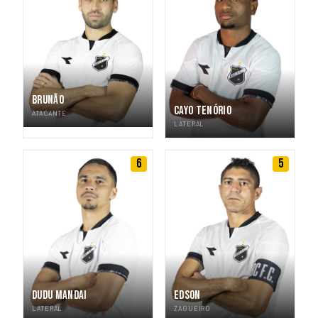
BRUNÃO
CAYO TENÓRIO
ATACANTE
LATERAL
6
5
DUDU MANDAI
EDSON
LATERAL
ZAGUEIRO