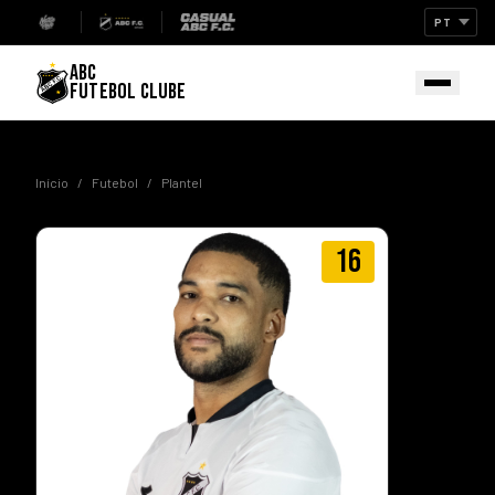
ABC
FUTEBOL CLUBE
Início
/
Futebol
/
Plantel
16