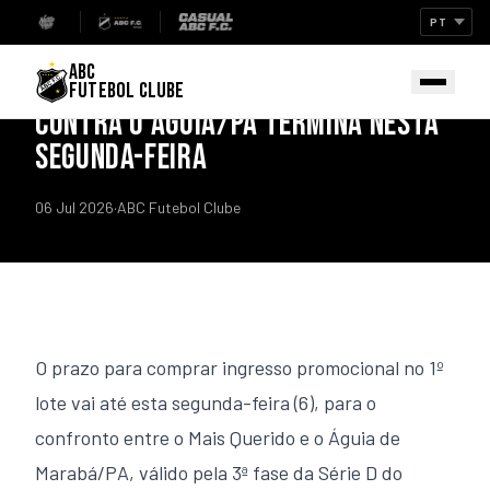
Início
/
Notícias
SÉRIE D
ABC
PROMOÇÃO DE INGRESSOS PARA JOGO
FUTEBOL CLUBE
CONTRA O ÁGUIA/PA TERMINA NESTA
SEGUNDA-FEIRA
06 Jul 2026
·
ABC Futebol Clube
O prazo para comprar ingresso promocional no 1º
lote vai até esta segunda-feira (6), para o
confronto entre o Mais Querido e o Águia de
Marabá/PA, válido pela 3ª fase da Série D do