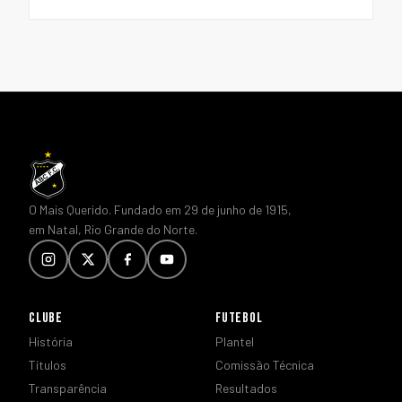
O Mais Querido. Fundado em 29 de junho de 1915,
em Natal, Rio Grande do Norte.
CLUBE
FUTEBOL
História
Plantel
Títulos
Comissão Técnica
Transparência
Resultados