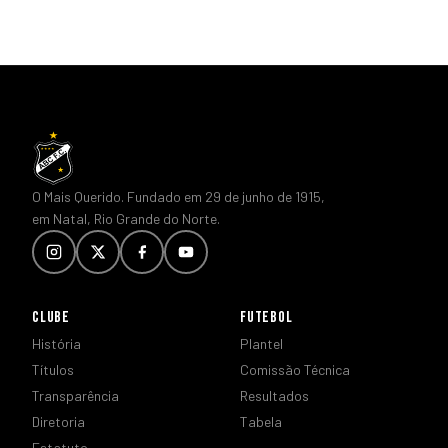
O Mais Querido. Fundado em 29 de junho de 1915,
em Natal, Rio Grande do Norte.
CLUBE
FUTEBOL
História
Plantel
Títulos
Comissão Técnica
Transparência
Resultados
Diretoria
Tabela
Estatuto