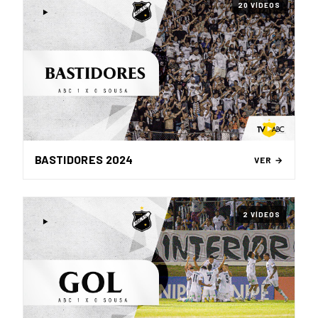
20 VÍDEOS
BASTIDORES 2024
VER →
2 VÍDEOS