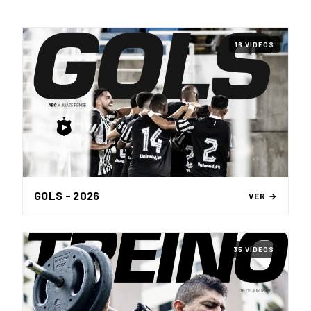
16 VÍDEOS
GOLS - 2026
VER →
35 VÍDEOS