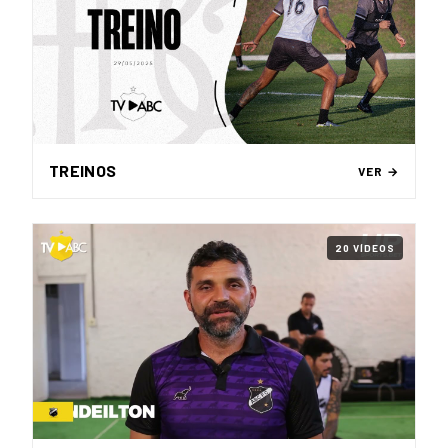
TREINOS
VER →
20 VÍDEOS