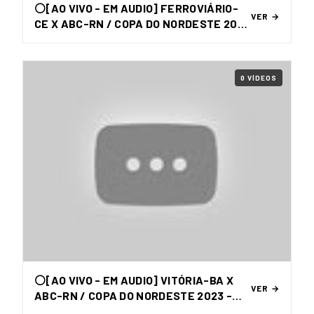
⚪[AO VIVO - EM AUDIO] FERROVIÁRIO-
VER →
CE X ABC-RN / COPA DO NORDESTE 2023
- 22/02/2023
0 VÍDEOS
⚪[AO VIVO - EM AUDIO] VITÓRIA-BA X
VER →
ABC-RN / COPA DO NORDESTE 2023 -
18/02/2023