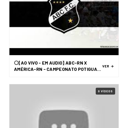
⚪[AO VIVO - EM AUDIO] ABC-RN X
VER →
AMÉRICA-RN - CAMPEONATO POTIGUAR
2023 - 15/01/2023
0 VÍDEOS