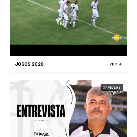
JOGOS 2020
VER →
37 VÍDEOS