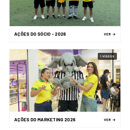
AÇÕES DO SÓCIO - 2026
VER →
1 VÍDEOS
AÇÕES DO MARKETING 2026
VER →