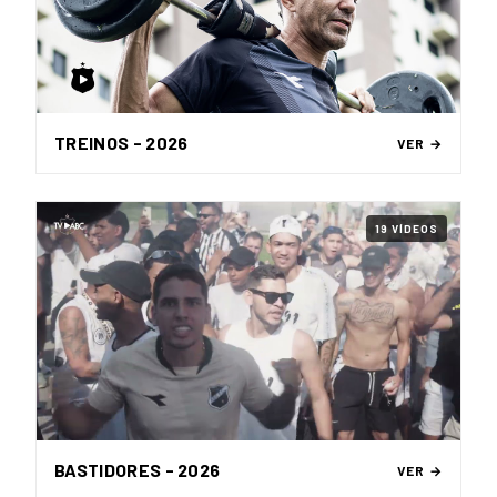
TREINOS - 2026
VER →
19 VÍDEOS
BASTIDORES - 2026
VER →