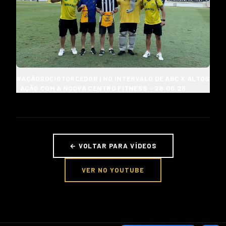
#AÇÃOSÓCIOTORCEDOR | NO INTERVALO DE ABC X ALTOS
, AÇÃO COM A NOOVA CENTRO FITNESS - 28.06.26 .
← VOLTAR PARA VÍDEOS
VER NO YOUTUBE