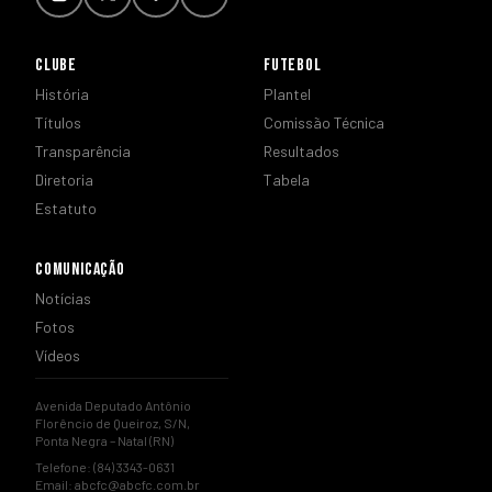
CLUBE
FUTEBOL
História
Plantel
Títulos
Comissão Técnica
Transparência
Resultados
Diretoria
Tabela
Estatuto
COMUNICAÇÃO
Notícias
Fotos
Vídeos
Avenida Deputado Antônio
Florêncio de Queiroz, S/N,
Ponta Negra – Natal (RN)
Telefone: (84) 3343-0631
Email:
abcfc@abcfc.com.br