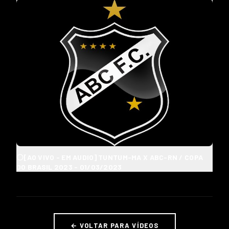
⚪[AO VIVO - EM AUDIO] TUNTUM-MA X ABC-RN / COPA
DO BRASIL 2023 - 01/03/2023
← VOLTAR PARA VÍDEOS