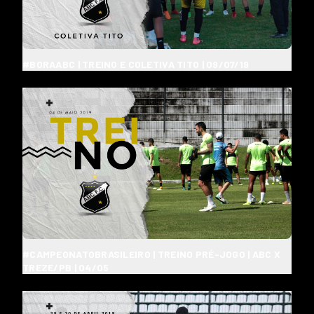
#BORAABC | TREINO E COLETIVA TITO | 09/07/19
#CAMPEONATOBRASILEIRO | TREINO PRÉ-JOGO | ABC X
TREZE/PB | 04/05