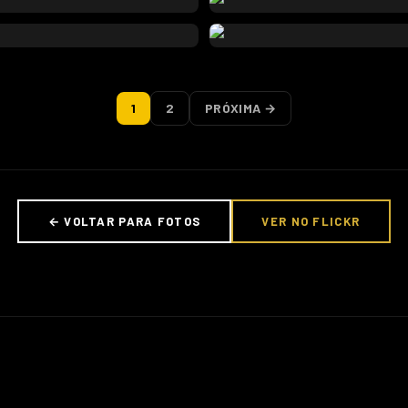
1
2
PRÓXIMA →
← VOLTAR PARA FOTOS
VER NO FLICKR