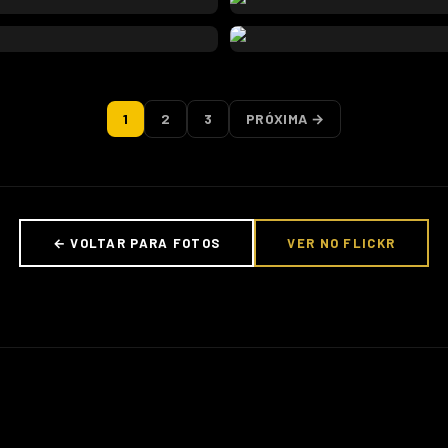
1
2
3
PRÓXIMA →
← VOLTAR PARA FOTOS
VER NO FLICKR