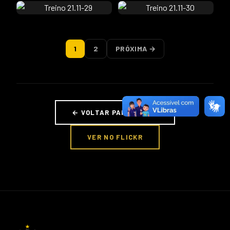
1
2
PRÓXIMA →
← VOLTAR PARA FOTOS
VER NO FLICKR