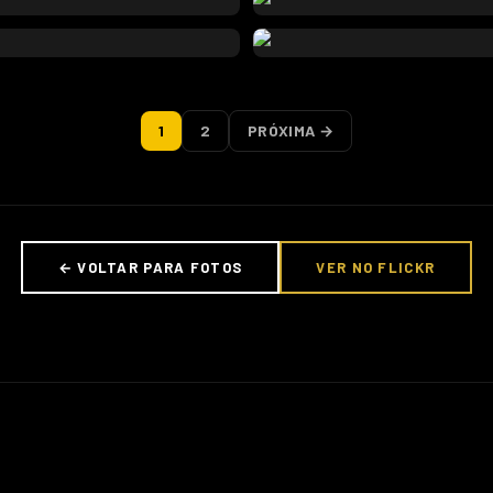
1
2
PRÓXIMA →
← VOLTAR PARA FOTOS
VER NO FLICKR