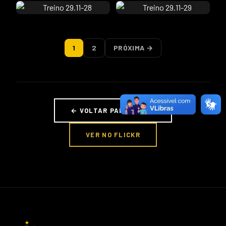
1
2
PRÓXIMA →
← VOLTAR PARA FOTOS
VER NO FLICKR