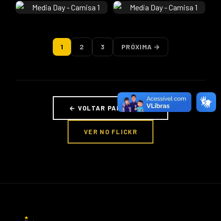
1
2
3
PRÓXIMA →
← VOLTAR PARA FOTOS
VER NO FLICKR