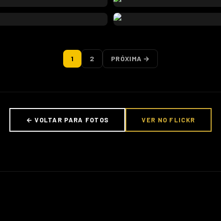
1
2
PRÓXIMA →
← VOLTAR PARA FOTOS
VER NO FLICKR