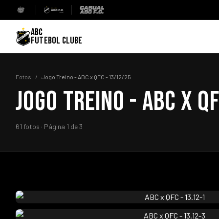
ABC
FUTEBOL CLUBE
Fotos
/
Jogo Treino - ABC x QFC - 13/12/25
JOGO TREINO - ABC X Q
61 fotos · Página 1 de 3