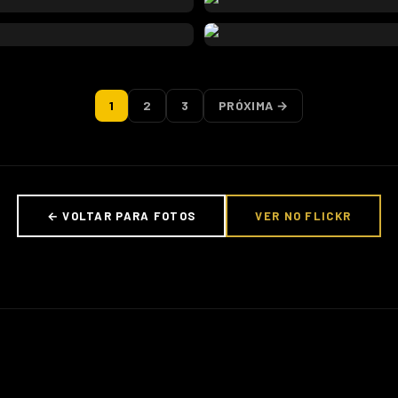
1
2
3
PRÓXIMA →
← VOLTAR PARA FOTOS
VER NO FLICKR