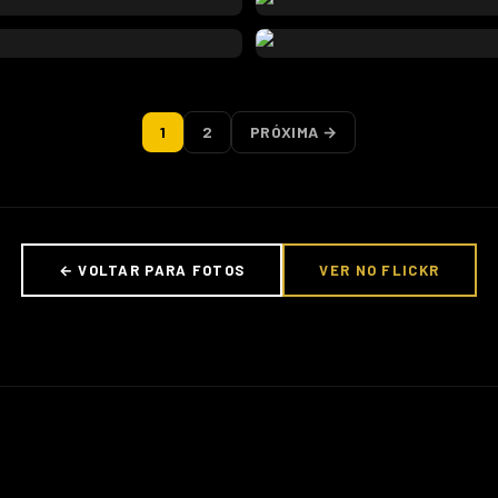
1
2
PRÓXIMA →
← VOLTAR PARA FOTOS
VER NO FLICKR