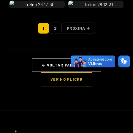
1
2
PRÓXIMA →
← VOLTAR PARA FOTOS
VER NO FLICKR