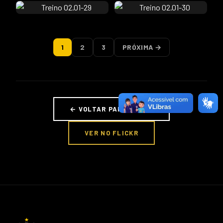
1
2
3
PRÓXIMA →
← VOLTAR PARA FOTOS
VER NO FLICKR