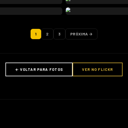
1
2
3
PRÓXIMA →
← VOLTAR PARA FOTOS
VER NO FLICKR