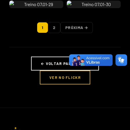
1
2
PRÓXIMA →
← VOLTAR PARA FOTOS
VER NO FLICKR