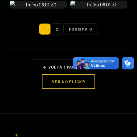
1
2
PRÓXIMA →
← VOLTAR PARA FOTOS
VER NO FLICKR