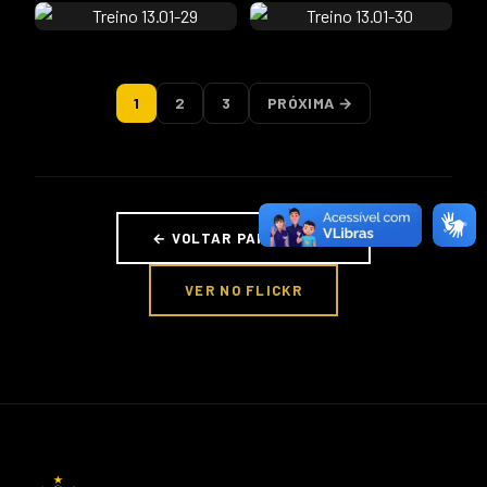
1
2
3
PRÓXIMA →
← VOLTAR PARA FOTOS
VER NO FLICKR