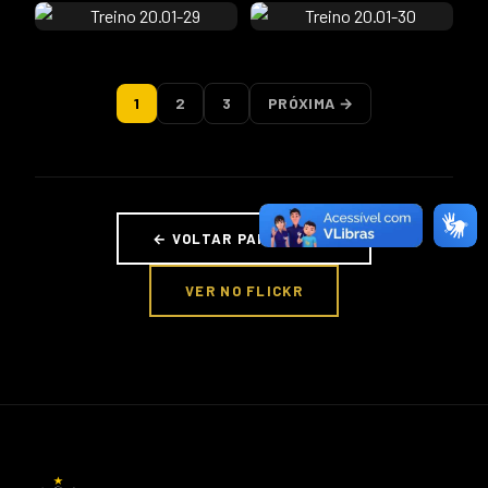
1
2
3
PRÓXIMA →
← VOLTAR PARA FOTOS
VER NO FLICKR