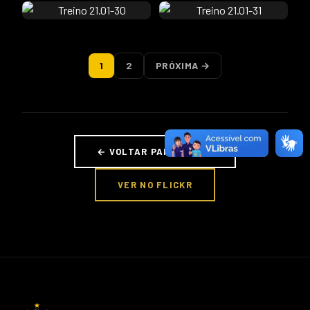
1
2
PRÓXIMA →
← VOLTAR PARA FOTOS
VER NO FLICKR