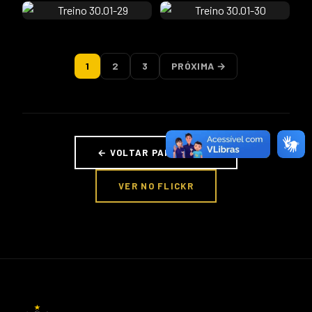
1
2
3
PRÓXIMA →
← VOLTAR PARA FOTOS
VER NO FLICKR