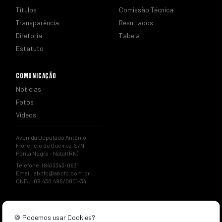
Títulos
Comissão Técnica
Transparência
Resultados
Diretoria
Tabela
Estatuto
COMUNICAÇÃO
Notícias
Fotos
Vídeos
Avenida Deputado Antônio
Florêncio de Queiroz, S/N,
Ponta Negra – Natal (RN)
Telefone: (84) 3343-0631
Email:
abcfc@abcfc.com.br
CNPJ: 08.430.498/0001-34
🍪 Podemos usar Cookies?