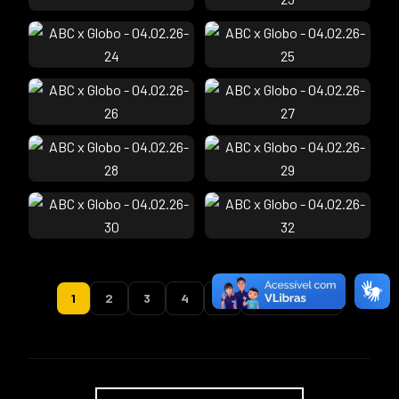
1
2
3
4
5
PRÓXIMA →