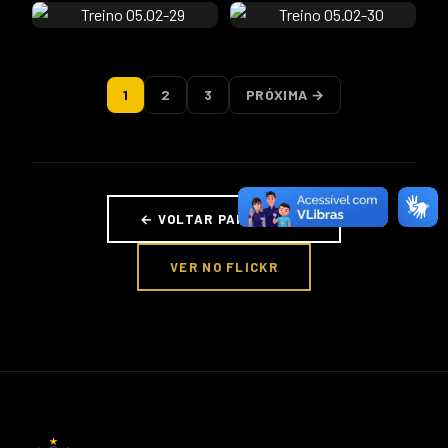
1
2
3
PRÓXIMA →
← VOLTAR PARA FOTOS
VER NO FLICKR