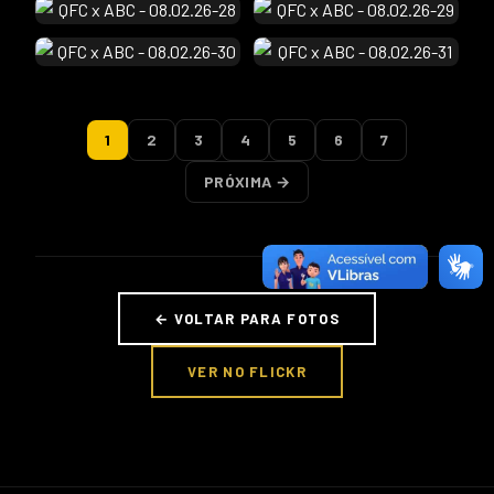
1
2
3
4
5
6
7
PRÓXIMA →
← VOLTAR PARA FOTOS
VER NO FLICKR