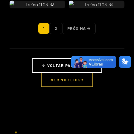
1
2
PRÓXIMA →
← VOLTAR PARA FOTOS
VER NO FLICKR