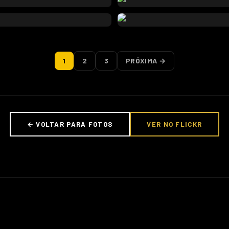
1
2
3
PRÓXIMA →
← VOLTAR PARA FOTOS
VER NO FLICKR