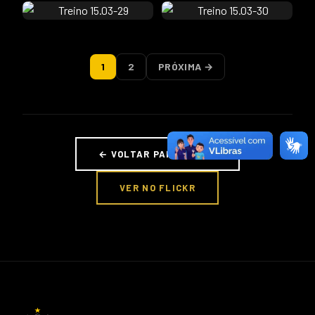
1
2
PRÓXIMA →
← VOLTAR PARA FOTOS
VER NO FLICKR