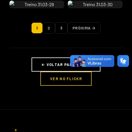
1
2
3
PRÓXIMA →
← VOLTAR PARA FOTOS
VER NO FLICKR