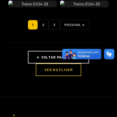
1
2
3
PRÓXIMA →
← VOLTAR PARA FOTOS
VER NO FLICKR