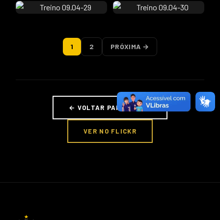
1
2
PRÓXIMA →
← VOLTAR PARA FOTOS
VER NO FLICKR