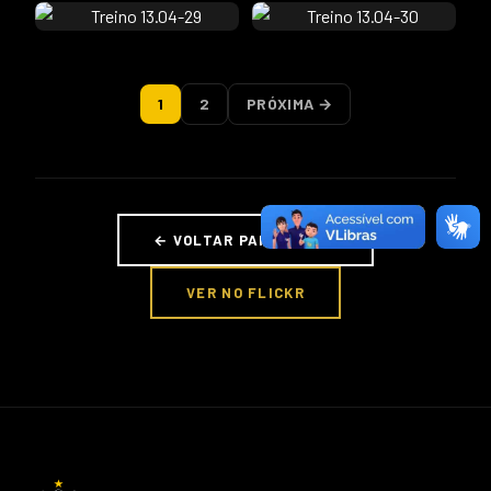
1
2
PRÓXIMA →
← VOLTAR PARA FOTOS
VER NO FLICKR