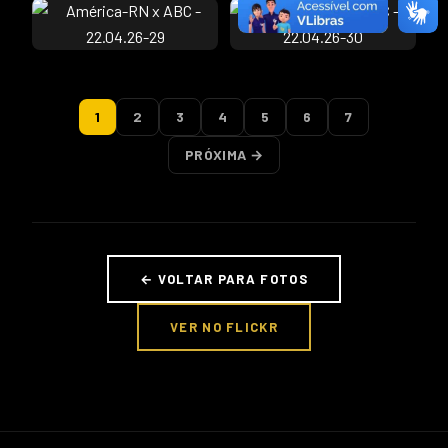
1
2
3
4
5
6
7
PRÓXIMA →
← VOLTAR PARA FOTOS
VER NO FLICKR