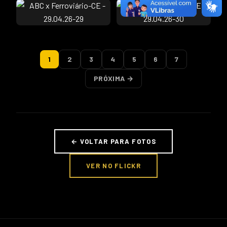
1
2
3
4
5
6
7
PRÓXIMA →
← VOLTAR PARA FOTOS
VER NO FLICKR