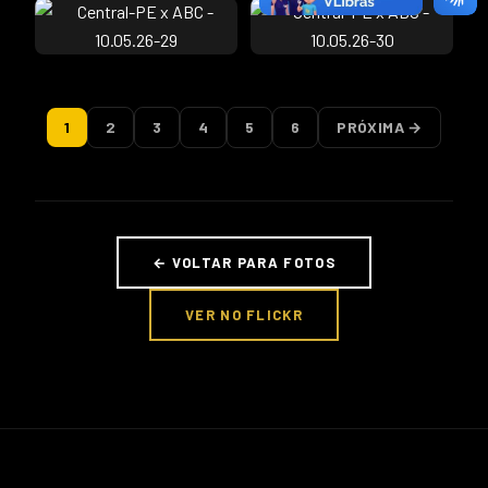
1
2
3
4
5
6
PRÓXIMA →
← VOLTAR PARA FOTOS
VER NO FLICKR