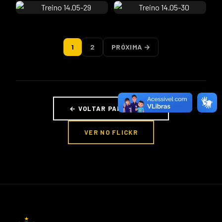
1
2
PRÓXIMA →
← VOLTAR PARA FOTOS
VER NO FLICKR