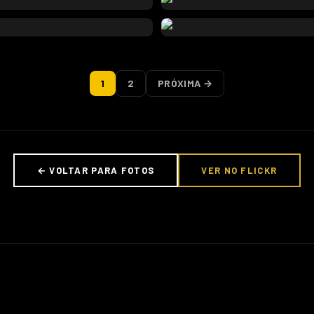
1
2
PRÓXIMA →
← VOLTAR PARA FOTOS
VER NO FLICKR