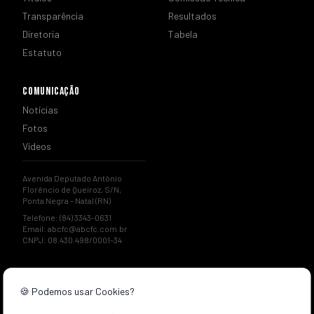
Transparência
Resultados
Diretoria
Tabela
Estatuto
COMUNICAÇÃO
Notícias
Fotos
Vídeos
Avenida Deputado Antônio
Florêncio de Queiroz, S/N,
Ponta Negra – Natal (RN)
Telefone: (84) 3343-0631
Email:
abcfc@abcfc.com.br
CNPJ: 08.430.498/0001-34
🍪 Podemos usar Cookies?
© 2026 ABC Futebol Clube. Todos os direitos reservados.