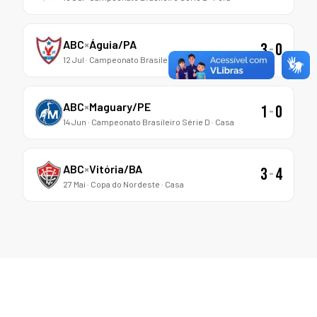
ABC
×
Águia/PA
3
-
0
12 Jul · Campeonato Brasileiro Série D · Casa
ABC
×
Maguary/PE
1
-
0
14 Jun · Campeonato Brasileiro Série D · Casa
ABC
×
Vitória/BA
3
-
4
27 Mai · Copa do Nordeste · Casa