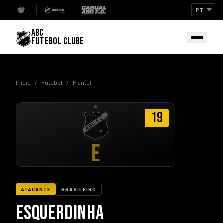
ABC
FUTEBOL CLUBE
Início
/
Futebol
/
Plantel
19
E
ATACANTE
BRASILEIRO
ESQUERDINHA