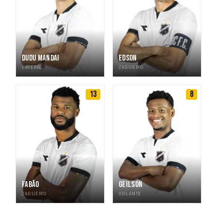
DUDU MANDAI
EDSON
LATERAL
ZAGUEIRO
13
8
FABÃO
GEILSON
ZAGUEIRO
VOLANTE