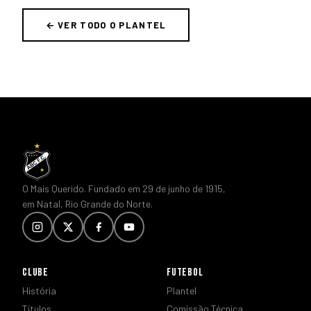
← VER TODO O PLANTEL
O Mais Querido. Fundado em 29 de junho de 1915,
em Natal, Rio Grande do Norte.
CLUBE
FUTEBOL
História
Plantel
Títulos
Comissão Técnica