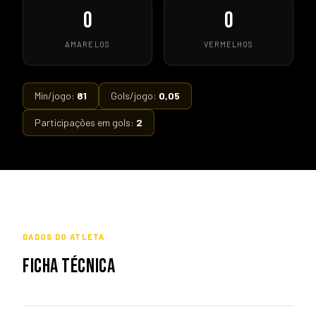
0
0
AMARELOS
VERMELHOS
Min/jogo:
81
Gols/jogo:
0,05
Participações em gols:
2
DADOS DO ATLETA
FICHA TÉCNICA