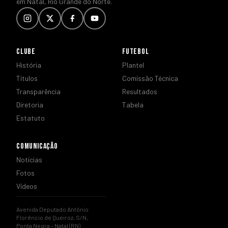
em Natal, Rio Grande do Norte.
CLUBE
FUTEBOL
História
Plantel
Títulos
Comissão Técnica
Transparência
Resultados
Diretoria
Tabela
Estatuto
COMUNICAÇÃO
Notícias
Fotos
Vídeos
Avenida Deputado Antônio
Florêncio de Queiroz, S/N,
Ponta Negra – Natal (RN)