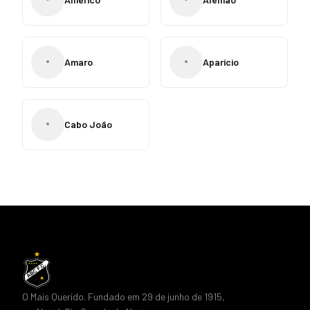
•
•
Amaro
Aparício
•
Cabo João
O Mais Querido. Fundado em 29 de junho de 1915,