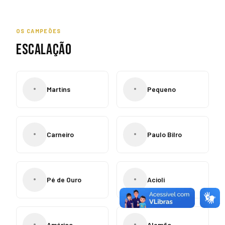
OS CAMPEÕES
ESCALAÇÃO
•
•
Martins
Pequeno
•
•
Carneiro
Paulo Bilro
•
•
Pé de Ouro
Acioli
•
•
Américo
Alemão