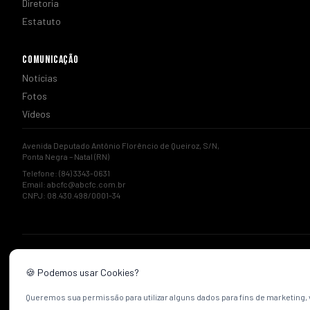
Diretoria
Estatuto
COMUNICAÇÃO
Notícias
Fotos
Vídeos
Avenida Deputado Antônio Florêncio de Queiroz, S/N,
Ponta Negra – Natal (RN)
Telefone: (84) 3343-0631
Email:
abcfc@abcfc.com.br
CNPJ: 08.430.498/0001-34
🍪 Podemos usar Cookies?
Queremos sua permissão para utilizar alguns dados para fins de marketing