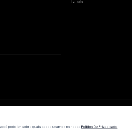
Tabela
© 2026 ABC Futebol Clube. Todos os direitos reservados.
Política de Privacidade
Termos e Condições
Contato
, você pode ler sobre quais dados usamos na nossa
Política De Privacidade
Desenvolvido pela
VibeCriativa
.