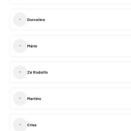
•
Dorcelino
•
Mário
•
Zé Rodolfo
•
Martins
•
Crise