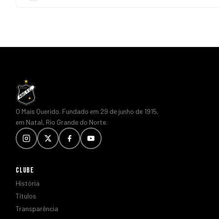
O Mais Querido. Fundado em 29 de junho de 1915,
em Natal, Rio Grande do Norte.
CLUBE
História
Títulos
Transparência