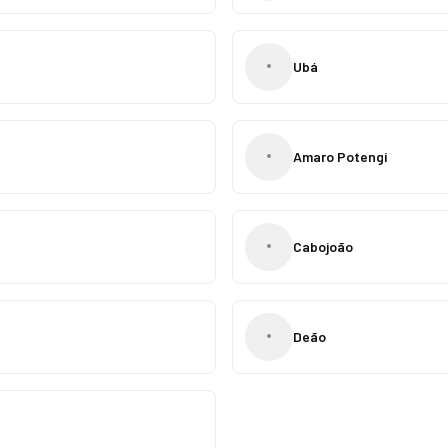
•
Ubá
•
Amaro Potengi
•
Cabojoão
•
Deão