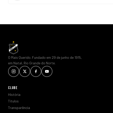
O Mais Querido. Fundado em 29 de junho de 1915,
em Natal, Rio Grande do Norte.
CLUBE
História
Títulos
Transparência