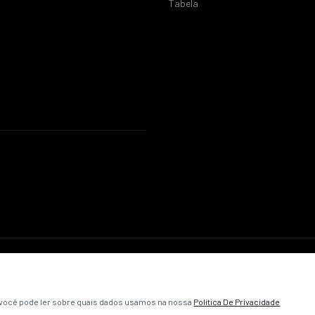
Tabela
© 2026 ABC Futebol Clube. Todos os direitos reservados.
Política de Privacidade
Termos e Condições
Contato
, você pode ler sobre quais dados usamos na nossa
Política De Privacidade
Desenvolvido pela
VibeCriativa
.