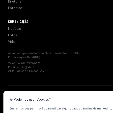
Diretoria
Estatuto
COMUNICAÇÃO
Notícias
Fotos
Vídeos
Avenida Deputado Antônio Florêncio de Queiroz, S/N,
Ponta Negra – Natal (RN)
Telefone: (84) 3343-0631
Email:
abcfc@abcfc.com.br
CNPJ: 08.430.498/0001-34
🍪 Podemos usar Cookies?
Queremos sua permissão para utilizar alguns dados para fins de marketing