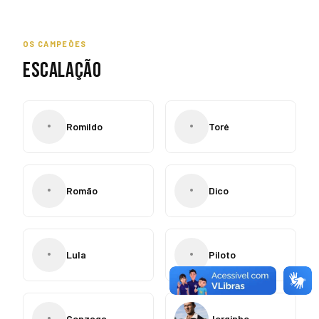
OS CAMPEÕES
ESCALAÇÃO
•
•
Romildo
Toré
•
•
Romão
Dico
•
•
Lula
Piloto
•
Gonzaga
Jorginho