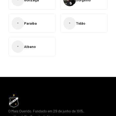
•
•
Paraíba
Tidão
•
Albano
O Mais Querido. Fundado em 29 de junho de 1915,