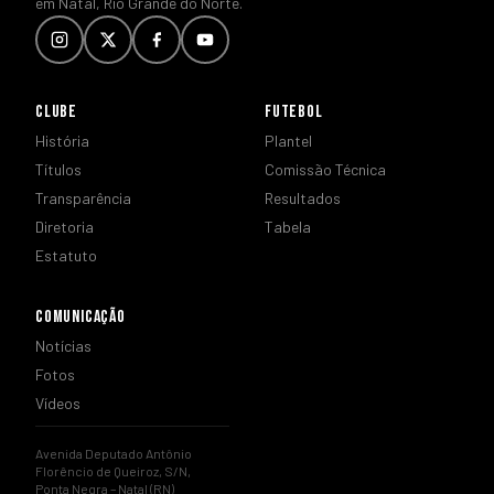
em Natal, Rio Grande do Norte.
CLUBE
FUTEBOL
História
Plantel
Títulos
Comissão Técnica
Transparência
Resultados
Diretoria
Tabela
Estatuto
COMUNICAÇÃO
Notícias
Fotos
Vídeos
Avenida Deputado Antônio
Florêncio de Queiroz, S/N,
Ponta Negra – Natal (RN)