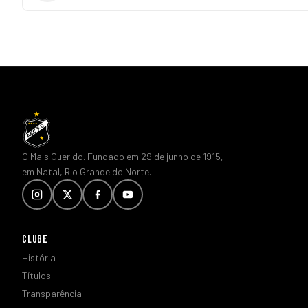
O Mais Querido. Fundado em 29 de junho de 1915,
em Natal, Rio Grande do Norte.
CLUBE
História
Títulos
Transparência