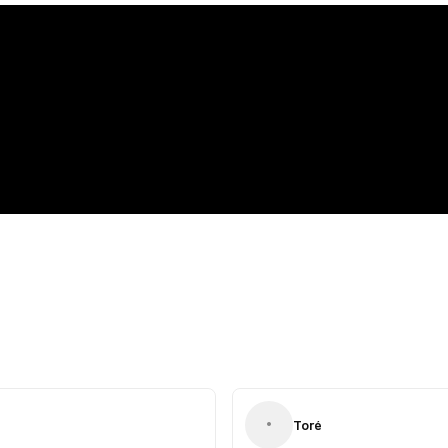
•
Toré