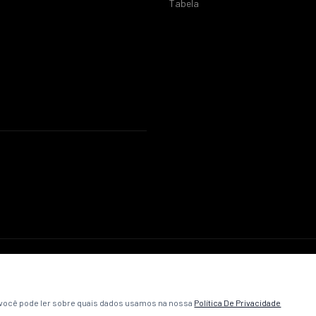
Tabela
© 2026 ABC Futebol Clube. Todos os direitos reservados.
Política de Privacidade
Termos e Condições
Contato
, você pode ler sobre quais dados usamos na nossa
Política De Privacidade
Desenvolvido pela
VibeCriativa
.