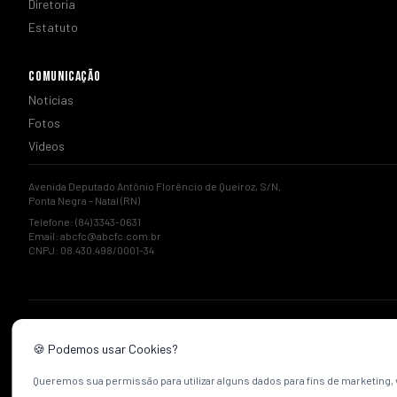
Diretoria
Estatuto
COMUNICAÇÃO
Notícias
Fotos
Vídeos
Avenida Deputado Antônio Florêncio de Queiroz, S/N,
Ponta Negra – Natal (RN)
Telefone: (84) 3343-0631
Email:
abcfc@abcfc.com.br
CNPJ: 08.430.498/0001-34
🍪 Podemos usar Cookies?
Queremos sua permissão para utilizar alguns dados para fins de marketing