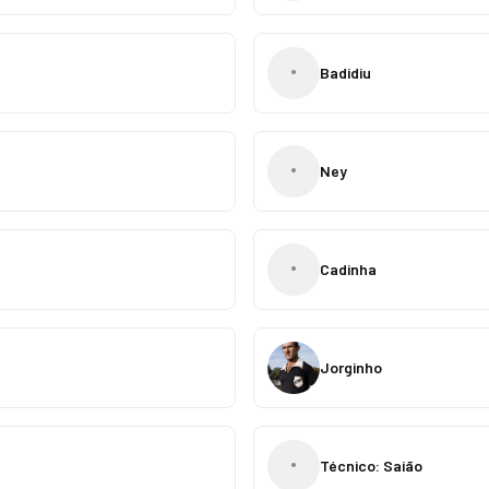
•
Badidiu
•
Ney
•
Cadinha
Jorginho
•
Técnico: Saião