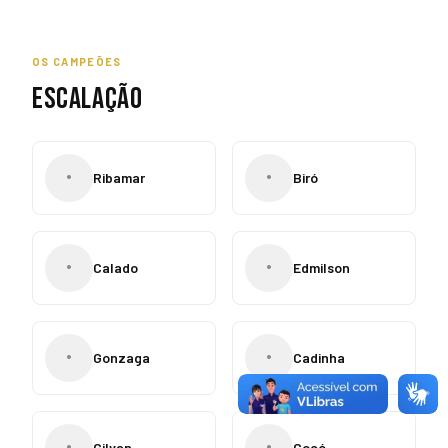
OS CAMPEÕES
ESCALAÇÃO
•
•
Ribamar
Biró
•
•
Calado
Edmilson
•
•
Gonzaga
Cadinha
•
•
Gilvan
Cocó