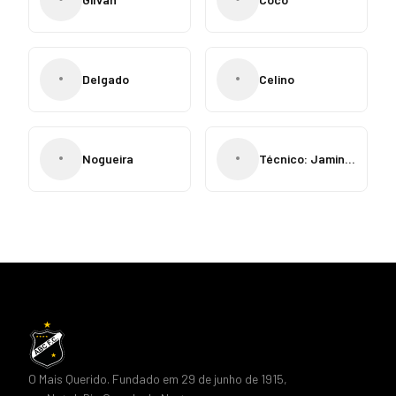
•
•
Delgado
Celino
•
•
Nogueira
Técnico: Jaminho
O Mais Querido. Fundado em 29 de junho de 1915,