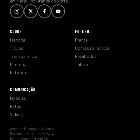
em Natal, Rio Grande do Norte.
CLUBE
FUTEBOL
História
Plantel
Títulos
Comissão Técnica
Transparência
Resultados
Diretoria
Tabela
Estatuto
COMUNICAÇÃO
Notícias
Fotos
Vídeos
Avenida Deputado Antônio
Florêncio de Queiroz, S/N,
Ponta Negra – Natal (RN)