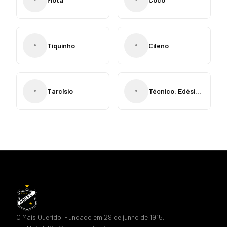
•
•
Tiquinho
Cileno
•
•
Tarcísio
Técnico: Edésio Leitão
O Mais Querido. Fundado em 29 de junho de 1915,