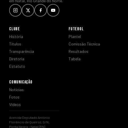
em Natal, Rio Grande do Norte.
CLUBE
FUTEBOL
História
Plantel
Títulos
Comissão Técnica
Transparência
Resultados
Diretoria
Tabela
Estatuto
COMUNICAÇÃO
Notícias
Fotos
Vídeos
Avenida Deputado Antônio
Florêncio de Queiroz, S/N,
Ponta Negra – Natal (RN)