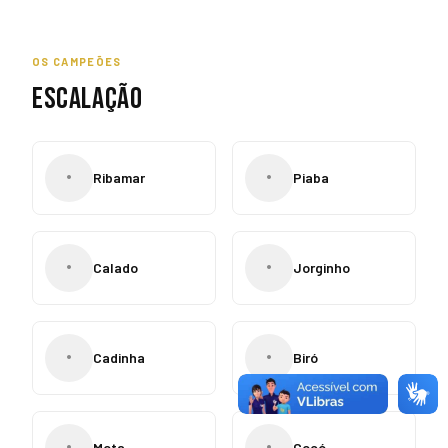
OS CAMPEÕES
ESCALAÇÃO
•
•
Ribamar
Piaba
•
•
Calado
Jorginho
•
•
Cadinha
Biró
•
•
Mota
Cocó