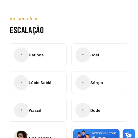
OS CAMPEÕES
ESCALAÇÃO
•
•
Carioca
Joel
•
•
Lúcio Sabiá
Sérgio
•
•
Wassil
Dudé
•
Noé Soares
Dedé de Dora