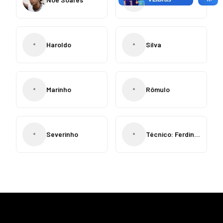
•
•
Haroldo
Silva
•
•
Marinho
Rômulo
•
•
Severinho
Técnico: Ferdinando Teixeira